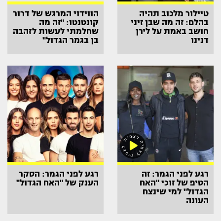
טיילור מלכוב תהיה
הווידוי המרגש של דרור
בהלם: זה מה שבן זיני
קונטנטו: "זה מה
חושב באמת על לירן
שחלמתי לעשות לזהבה
דנינו
בן בגמר הגדול"
רגע לפני הגמר: זה
רגע לפני הגמר: הסקר
הטיפ של זוכי "האח
הענק של "האח הגדול"
הגדול" למי שינצח
העונה