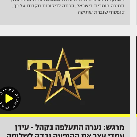
תמיכה פומבית בישראל, וזכתה לביקורות נוקבות על כך,
סופסוף שוברת שתיקה
מרגש: נערה התעלפה בקהל - עידן
עמדי עצר את ההופעה ובדק לשלומה