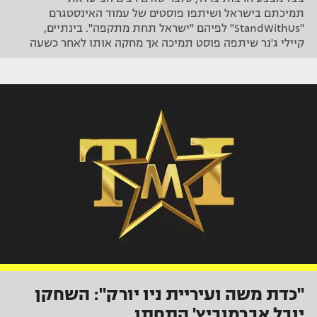
תמיכתם בישראל ושיתפו פוסטים של עמוד האינסטגרם
"StandWithUs" לפיהם "ישראל תחת מתקפה". בינתיים,
קיילי ג'נר שיתפה פוסט תמיכה אך מחקה אותו לאחר כשעה
"כדת משה ועיריית ניו יורק": השחקן
יובל אברמוביץ' התחתן