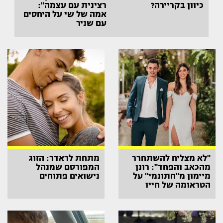
כיוון בקריירה?
רצינית עם עצמה":
אמה של שי על היחסים
עם שניר
"לא מצליח להשתחרר
מתחת לראדר: הזוג
מהכאב והפחד": רונן
המפורסם שמנהל
מיימון מ"חתונמי" על
נישואים פתוחים
הטראומה של חייו