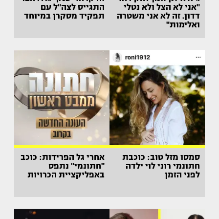
"אני לא הצל ולא נטלי
התגייס לצה"ל עם
דדון. זה לא אני משטרה
תפקיד מסקרן במיוחד
ואלימות"
סמסו מזל טוב: כוכבת
אחרי גל הפרידות: כוכב
חתונמי רוני לוי ילדה
"חתונמי" נתפס
לפני הזמן
באפליקציית הכרויות