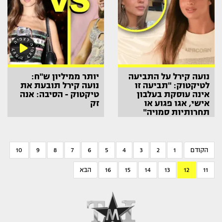
נועה קירל על התביעה
יותר ממיליון ש"ח:
לטיקטוק: "תביעה זו
נועה קירל תובעת את
אינה עוסקת בעלבון
טיקטוק - הסיבה: אנה
אישי, אגו פגוע או
זק
תחרותיות סמויה"
הקודם
1
2
3
4
5
6
7
8
9
10
11
12
13
14
15
16
הבא