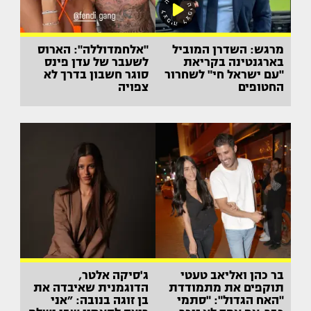
מרגש: השדרן המוביל
"אלחמדוללה": הארוס
בארגנטינה בקריאת
לשעבר של עדן פינס
"עם ישראל חי" לשחרור
סוגר חשבון בדרך לא
החטופים
צפויה
בר כהן ואליאב טעטי
ג'סיקה אלטר,
תוקפים את מתמודדת
הדוגמנית שאיבדה את
"האח הגדול": "סתמי
בן זוגה בנובה: ״אני