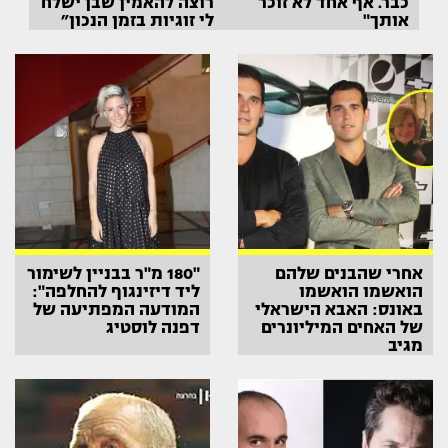
כבר. אף אחד לא זוכר
רוצה להאמין שבן ישלח
אותך"
לי זוגיות בזמן הנכון״
אחרי שהבנים שלהם
"180 מ"ר בבניין לשימור
הואשמו הואשמו
ליד דיזינגוף להחלפה":
באונס: האבא הישראלי
המודעה המפתיעה של
של האחים המיליונרים
דפנה לוסטיג
מגיב