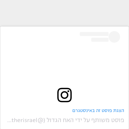
הצגת פוסט זה באינסטגרם
פוסט משותף על ידי ‏‎האח הגדול‎‏ (@‏‎bigbrotherisrael‎‏)