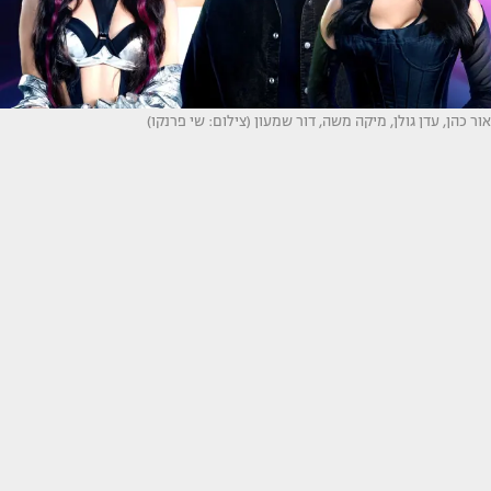
אור כהן, עדן גולן, מיקה משה, דור שמעון (צילום: שי פרנקו)