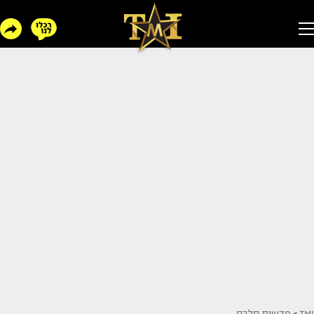
TMI
>
חדשות סלבס