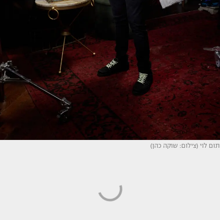
תום לוי (צילום: שוקה כהן)