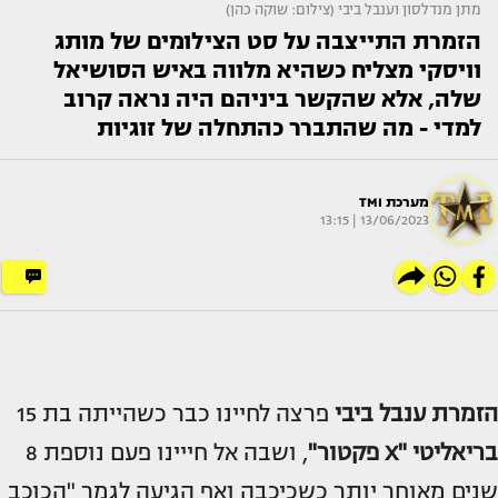
מתן מנדלסון וענבל ביבי (צילום: שוקה כהן)
הזמרת התייצבה על סט הצילומים של מותג
וויסקי מצליח כשהיא מלווה באיש הסושיאל
שלה, אלא שהקשר ביניהם היה נראה קרוב
למדי - מה שהתברר כהתחלה של זוגיות
מערכת TMI
13/06/2023 | 13:15
הזמרת
ענבל ביבי
פרצה לחיינו כבר כשהייתה בת 15
בריאליטי "X פקטור"
, ושבה אל חייינו פעם נוספת 8
שנים מאוחר יותר כשכיכבה ואף הגיעה לגמר "הכוכב