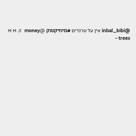
@inbal_bibi
אין על טרנדים
#מיוזיקטוק
@M M
♬ money
trees -