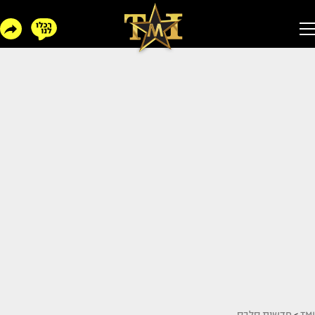
TMI
>
חדשות סלבס