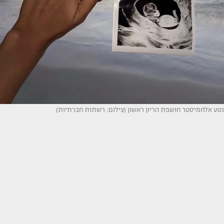
נטע אלחמיסטר חושפת הריון ראשון (צילום: רשתות חברתיות)