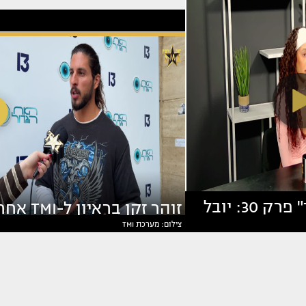
"ריאליטי פיד" פרק 30: יובל
זוהר זקן בראיון ל-TMI
צילום: מערכת TMI
 על הכל
ההדחה