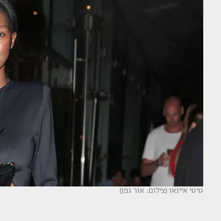
טיטי איינאו (צילום: אור גפן)