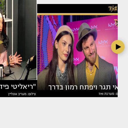
מאי תגר ויפתח רמון בדרך
צילום: מערכת TMI
צילום: מעריב אונליין
בוצ'ן מדברת
לשלב הבא?