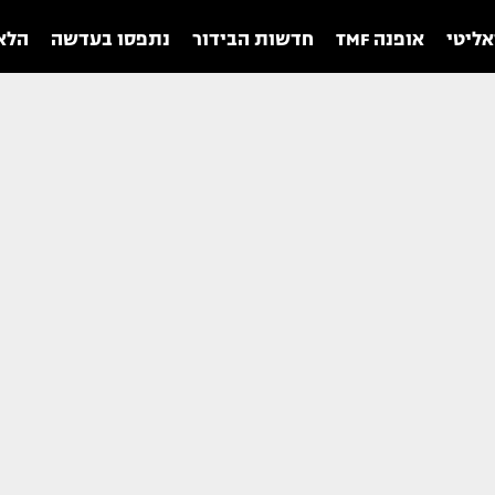
אליטי
אופנה TMF
חדשות הבידור
נתפסו בעדשה
הלאו