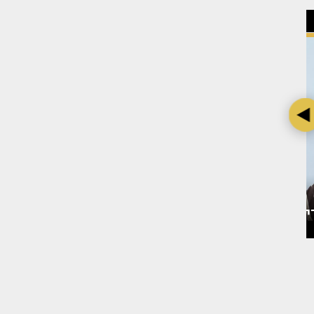
 אחרי
בת חן סבג מדברת על דודו
צילום: מערכת TMI
פארוק - ועל מה שלא הייתה
חוזרת עליו