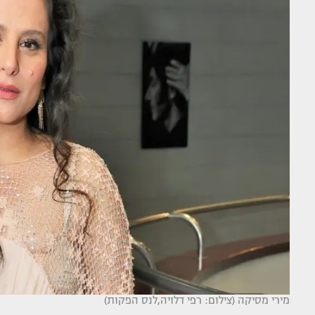
מירי מסיקה (צילום: רפי דלויה,לנס הפקות)