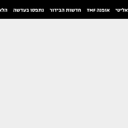
אליטי
אופנה TMF
חדשות הבידור
נתפסו בעדשה
הלאו