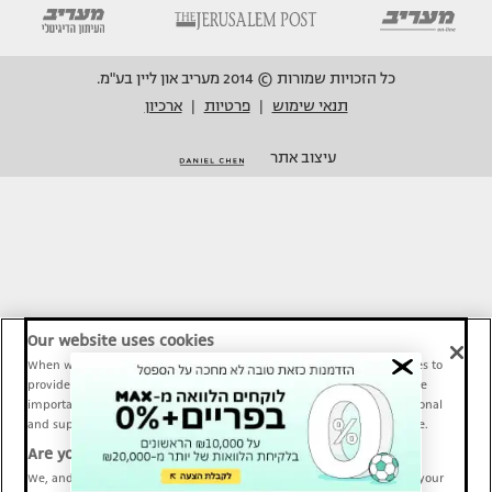
כל הזכויות שמורות © 2014 מעריב און ליין בע"מ.
תנאי שימוש
פרטיות
ארכיון
|
|
עיצוב אתר
Our website uses cookies
When we provide Maariv, TMI and Sport1 content online, we use cookies to
provide social media features and to analyze our traffic. These tools are
important and necessary for our website functionality. Others are optional
and support Maariv, TMI and Sport1 activity and your online experience.
Are you happy to accept cookies?
We, and our partners, use information about your use of our site and your