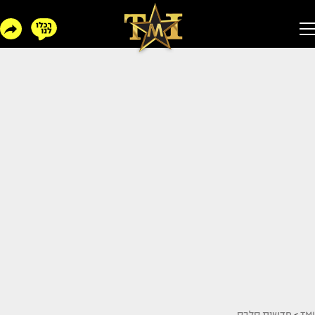
TMI
>
חדשות סלבס