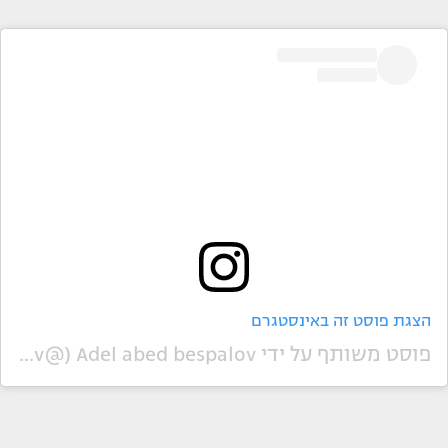
הצגת פוסט זה באינסטגרם
פוסט משותף על ידי ‏‎Adel abed bespalov‎‏ (@‏‎adelbespalov‎‏)