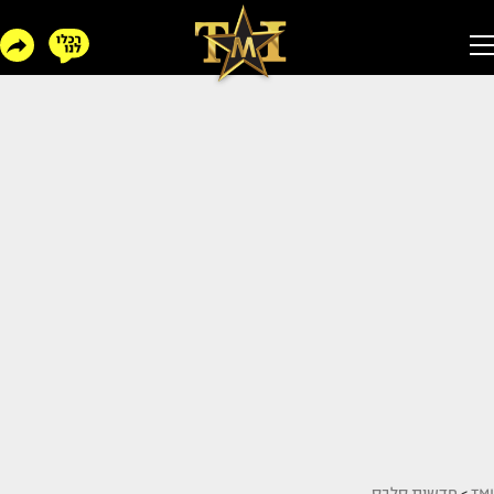
TMI
>
חדשות סלבס