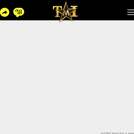
TMI
>
חדשות סלבס