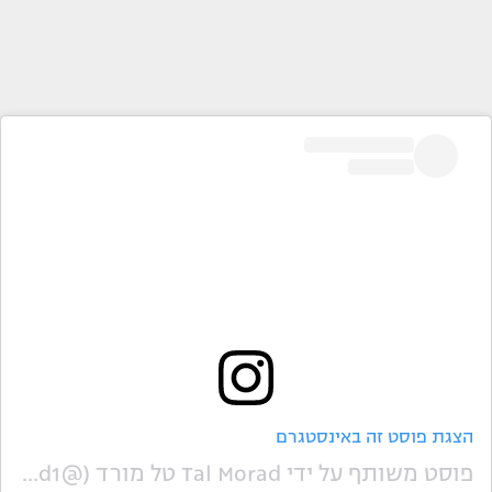
הצגת פוסט זה באינסטגרם
פוסט משותף על ידי ‏‎Tal Morad טל מורד‎‏ (@‏‎talmorad1‎‏)