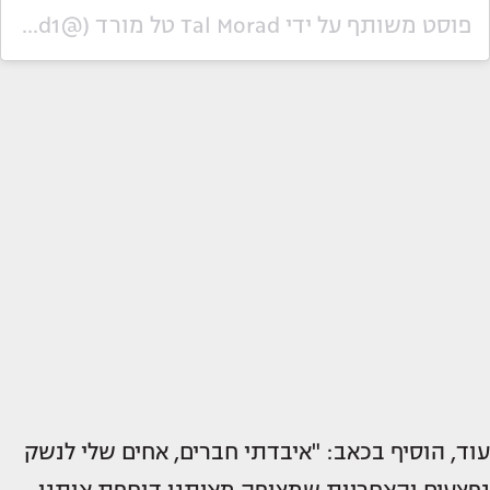
פוסט משותף על ידי ‏‎Tal Morad טל מורד‎‏ (@‏‎talmorad1‎‏)
עוד, הוסיף בכאב: "איבדתי חברים, אחים שלי לנשק
נפצעים והאחריות שמצופה מאיתנו דוחפת אותנו