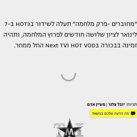
״מחוברים -פרק מלחמה״ תעלה לשידור בHOT3 ב-7
לינואר לציון שלושה חודשים לפרוץ המלחמה, ותהיה
זמינה בבכורה בHOT VOD וNext TV החל ממחר.
תגיות:
יובל צלנר
|
מעיין אדם
מה הדעה שלכם בנושא?