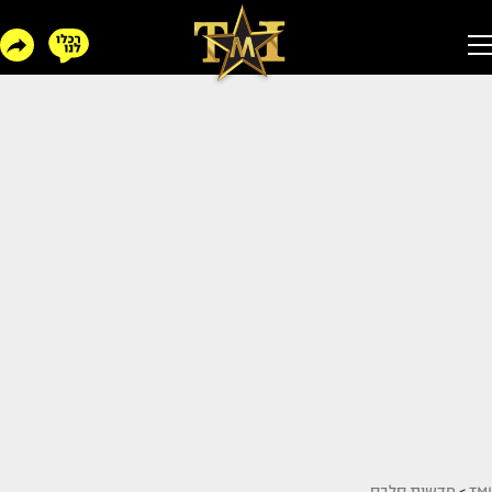
TMI
>
חדשות סלבס