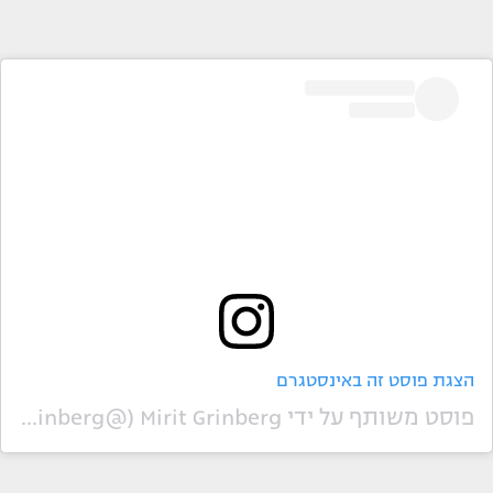
הצגת פוסט זה באינסטגרם
פוסט משותף על ידי ‏‎Mirit Grinberg‎‏ (@‏‎miritgrinberg‎‏)