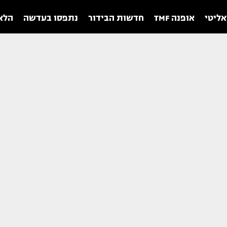
אליטי
אופנה TMF
חדשות הבידור
נתפסו בעדשה
הלאו