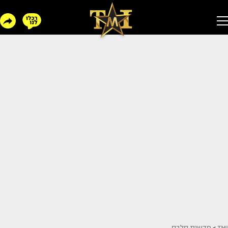
TMI
>
חדשות סלבס