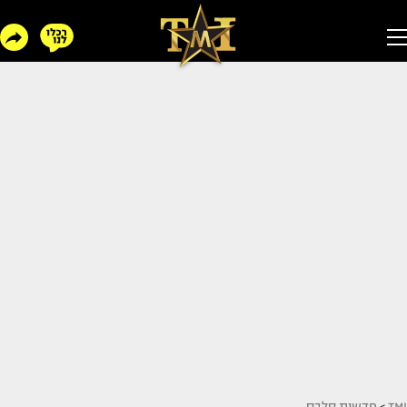
TMI
>
חדשות סלבס