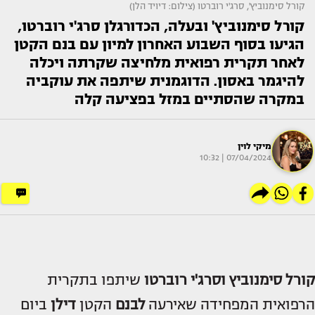
קורל סימנוביץ', סרג'י רוברטו (צילום: דיויד הלן)
קורל סימנוביץ' ובעלה, הכדורגלן סרג'י רוברטו,
הגיעו בסוף השבוע האחרון למיון עם בנם הקטן
לאחר תקרית רפואית מלחיצה שקרתה ויכלה
להיגמר באסון. הדוגמנית שיתפה את עוקביה
במקרה שהסתיים במזל בפציעה קלה
מיקי לוין
07/04/2024 | 10:32
קורל סימנוביץ וסרג'י רוברטו
שיתפו בתקרית
הרפואית המפחידה שאירעה
לבנם
הקטן
דילן
ביום