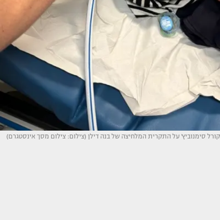
קורל סימנוביץ' על התקרית המלחיצה של בנה דילן (צילום: צילום מסך אינסטגרם)