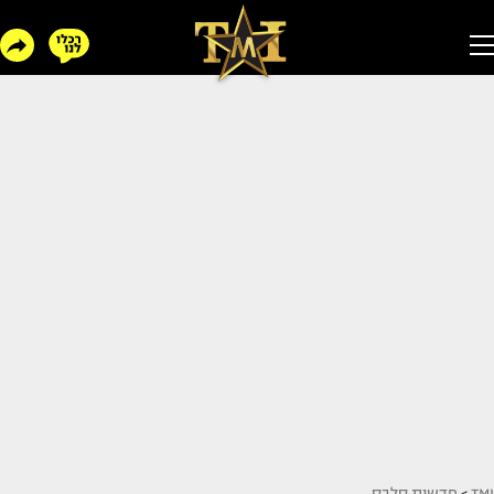
TMI
>
חדשות סלבס