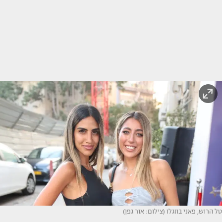
טל הרוש, פאני בוזגלו (צילום: אור גפן)