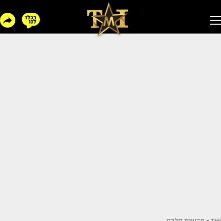
TMI
>
חדשות סלבס