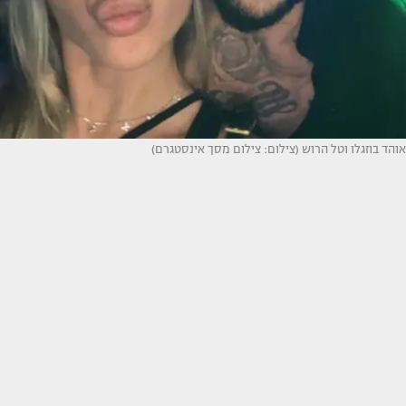
אוהד בוזגלו וטל הרוש (צילום: צילום מסך אינסטגרם)