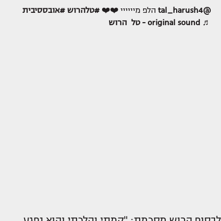
@tal_harush4
הלפ מיייייי ❤️❤️
#טלהרוש
#אובססיבית
♬ original sound - טל הרוש
לבסוף הרוש מסכמת: "קמתי והלכתי והוא נפגע,