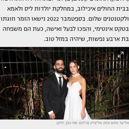
בבית החולים איכילוב, במחלקת יולדות ליס ולאמא
ולקטנטנים שלום. בספטמבר 2022 נישאו הזמר וזוגתו
בטקס אינטימי, והפכו לבעל ואישה, כעת הם משפחה
בת ארבע נפשות, שיהיה במזל טוב.
אליעד נחום ונווה אליצדק (צילום: אור גפן, יח''צ)