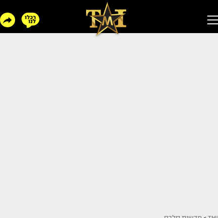
TMI
>
חדשות סלבס