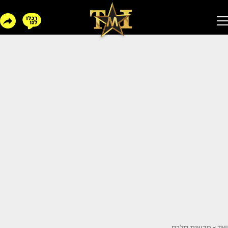
TMI
>
חדשות סלבס