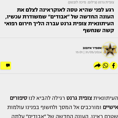
צופית גרנט (צילום: מיכה לובטון)
רגע לפני שהיא טסה לאוקראינה לצלם את
העונה החדשה של ״אבודים״ שמשודרת עכשיו,
העיתונאית צופית גרנט עברה הליך חירום רפואי
קשה שנחשף
אספיר איובוב
31/05/2024 | 15:01
העיתונאית
צופית גרנט
רגילה להביא לנו
סיפורים
אישיים
ומורכבים אל המסך ולחשוף בפנינו עולמות
שטרם ראינו. העונה החדשה של ״אבודים״ עלתה