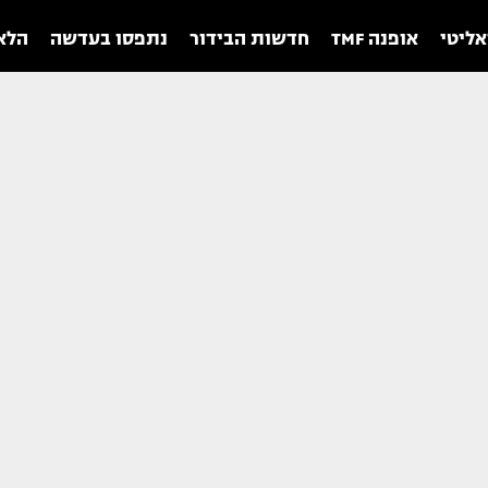
אליטי
אופנה TMF
חדשות הבידור
נתפסו בעדשה
הלאו