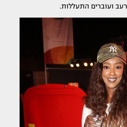
עב ועוברים התעללות.