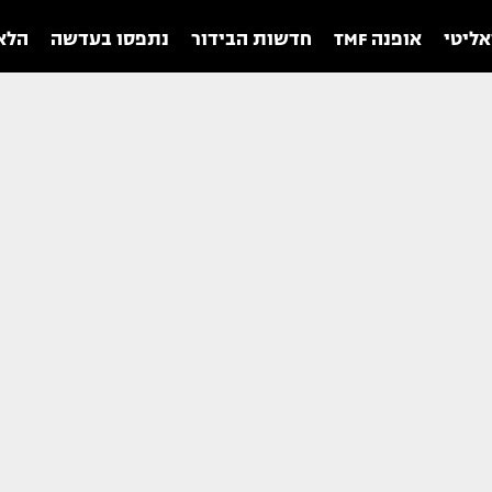
אליטי
אופנה TMF
חדשות הבידור
נתפסו בעדשה
הלאו