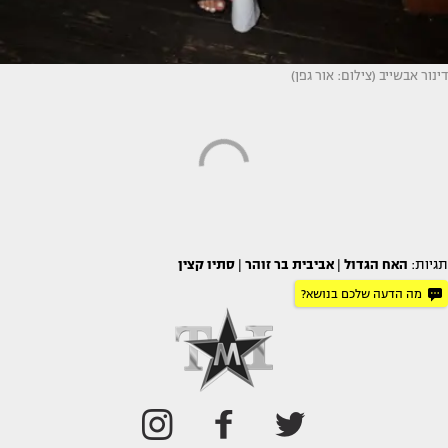
דינור אבשייב (צילום: אור גפן)
תגיות:
האח הגדול
|
אביבית בר זוהר
|
סתיו קצין
מה הדעה שלכם בנושא?