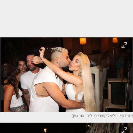
סתיו קצין וליאל קוצרי (צילום: אור גפן)