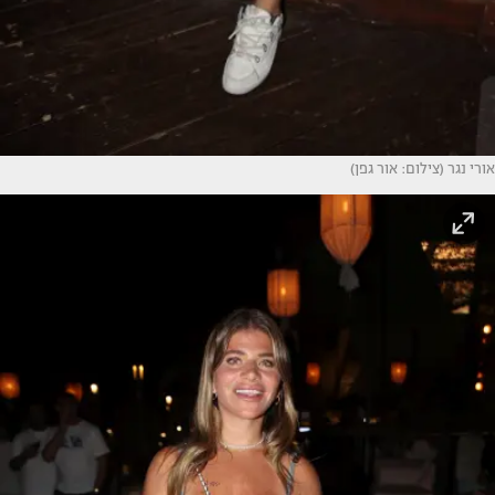
אורי נגר (צילום: אור גפן)