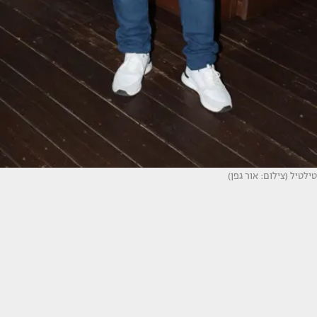
טילטיל (צילום: אור גפן)