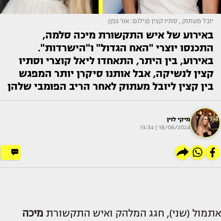
יובל מעתוק , סתיו קצין (צילום: אור גפן)
באירוע של איש התקשורת מיכה סלמה,
התכנסו יוצרי "האח הגדול" ו"הישרדות".
באירוע, בין היתר, התאחדו ליאל קוצרי וסתיו
קצין לנשיקה, אבל אותנו סיקרן יותר המפגש
בין קצין ליובל מעתוק לאחר הריב הפומבי שלהן
מיקי לוין
18/06/2024 | 13:34
אתמול (שני), חגג המלהק ואיש התקשורת
מיכה