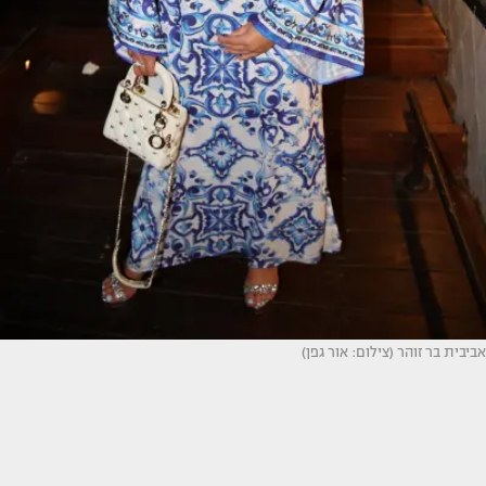
אביבית בר זוהר (צילום: אור גפן)