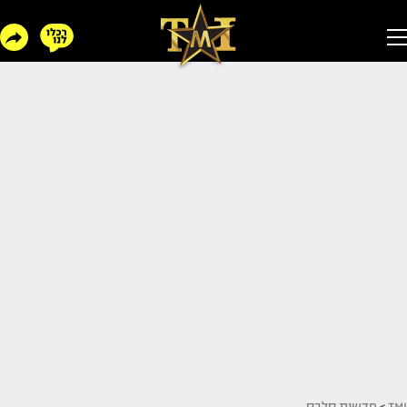
TMI
>
חדשות סלבס