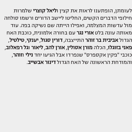
לעומתן, הופתענו לראות את קצין ו
ליאל קוצרי
שלמרות
חילופי הדברים הקשים, החליטו ליישב הדורים ורשמו סולחה
מול עדשות המצלמה, ואפילו הייתה שם נשיקה בפה. עוד
מאותה עונה בלט
אורי נגר
עם בחורה אלמונית, כוכבת האח
הגדול
אביבית בר זוהר
התייצבה,
דורין סגול
,
יענקי
,
טילטיל
,
פאני בזוגלו
, הכלה
מורן אסולין
,
אורן להב
,
ליאור
ו
גל רפאלוב
,
כוכבי "פקין אקספרס" שנפרדו אבל הגיעו יחד
נילי
ו
זוהר
,
והמודחת הראשונה של האח הגדול
דינור אבשייב
.