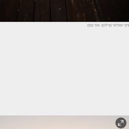
ג'קי אזולאי (צילום: אור גפן)