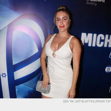
יובל מעתוק באירוע (צילום: אור גפן)