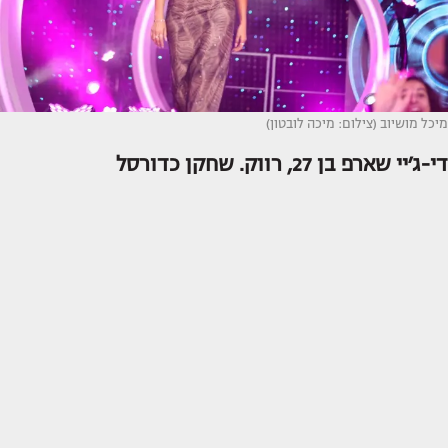
מיכל מושיוב (צילום: מיכה לובטון)
די-ג׳יי שארפ בן 27, רווק. שחקן כדורסל