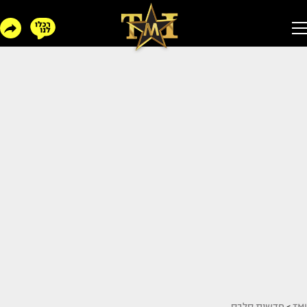
TMI
>
חדשות סלבס