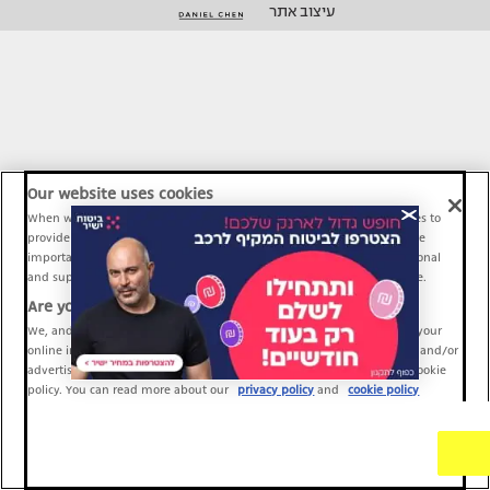
עיצוב אתר
Our website uses cookies
When we provide Maariv, TMI and Sport1 content online, we use cookies to
provide social media features and to analyze our traffic. These tools are
important and necessary for our website functionality. Others are optional
and support Maariv, TMI and Sport1 activity and your online experience.
Are you happy to accept cookies?
We, and our partners, use information about your use of our site and your
online interactions to improve our services and to personalize content and/or
advertising for you. You can read more about our privacy policy and cookie
policy. You can read more about our
privacy policy
and
cookie policy