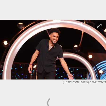
די-ג׳יי שארפ (צילום: מיכה לובטון)