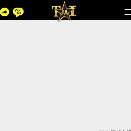
TMI
>
חדשות סלבס