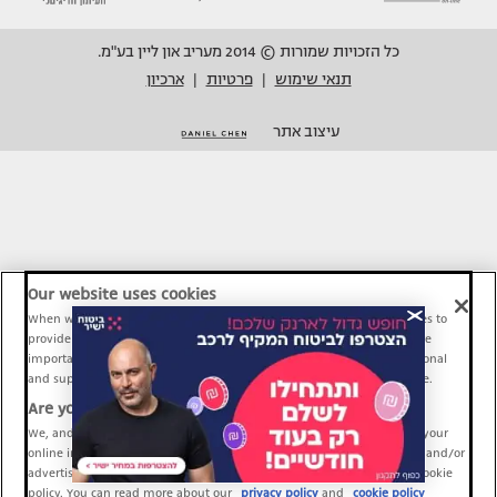
כל הזכויות שמורות © 2014 מעריב און ליין בע"מ.
תנאי שימוש
פרטיות
ארכיון
|
|
עיצוב אתר
Our website uses cookies
When we provide Maariv, TMI and Sport1 content online, we use cookies to
provide social media features and to analyze our traffic. These tools are
important and necessary for our website functionality. Others are optional
and support Maariv, TMI and Sport1 activity and your online experience.
Are you happy to accept cookies?
We, and our partners, use information about your use of our site and your
online interactions to improve our services and to personalize content and/or
advertising for you. You can read more about our privacy policy and cookie
policy. You can read more about our
privacy policy
and
cookie policy