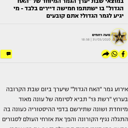
במוצאי שבת יערך הגמר המיוחד של "האח
הגדול" בו ישתתפו חמישה דיירים בלבד - מי
יגיע לגמר הגדול? אתם קובעים
נועה רחמים
31/03/2020 | 18:58
אירוע גמר "האח הגדול" שיערך ביום שבת הקרובה
בערוץ "רשת 13" תביא לסיומה של עונה מאוד
מיוחדת ושונה שתירשם בדפי ההיסטוריה כעונה בה
התגלה נגיף הקורונה והפך את אזרחי העולם לסגורים