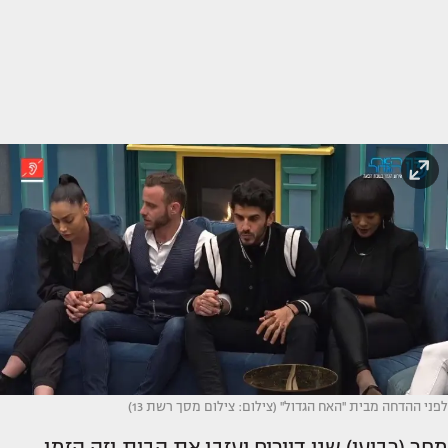
לפני ההדחה מבית ''האח הגדול'' (צילום: צילום מסך רשת 13)
מחר (רביעי) שני דיירים יעזבו את הבית וזה הזמן