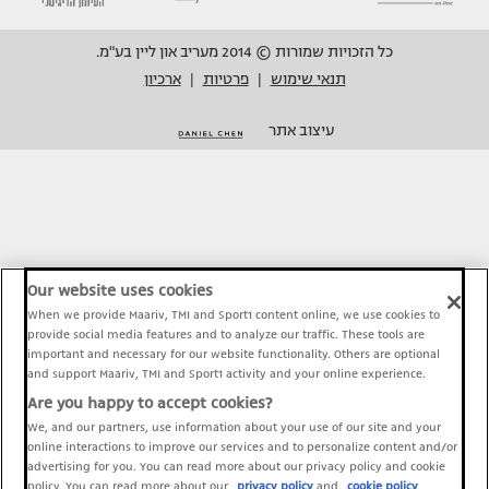
כל הזכויות שמורות © 2014 מעריב און ליין בע"מ.
תנאי שימוש
פרטיות
ארכיון
|
|
עיצוב אתר
Our website uses cookies
When we provide Maariv, TMI and Sport1 content online, we use cookies to
provide social media features and to analyze our traffic. These tools are
important and necessary for our website functionality. Others are optional
and support Maariv, TMI and Sport1 activity and your online experience.
Are you happy to accept cookies?
We, and our partners, use information about your use of our site and your
online interactions to improve our services and to personalize content and/or
advertising for you. You can read more about our privacy policy and cookie
policy. You can read more about our
privacy policy
and
cookie policy