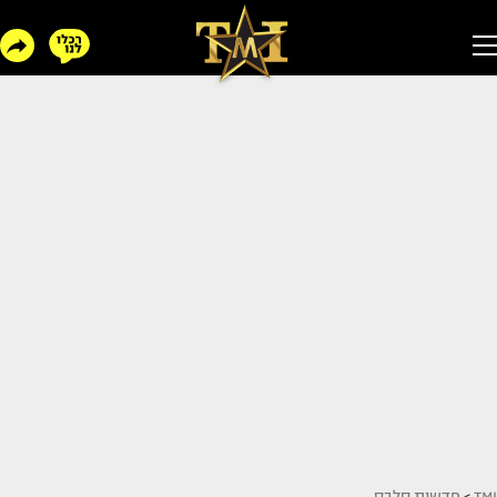
TMI
>
חדשות סלבס