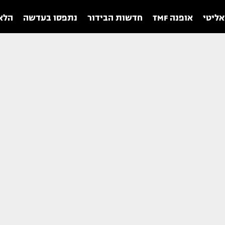
אליטי
אופנה TMF
חדשות הבידור
נתפסו בעדשה
הלאו