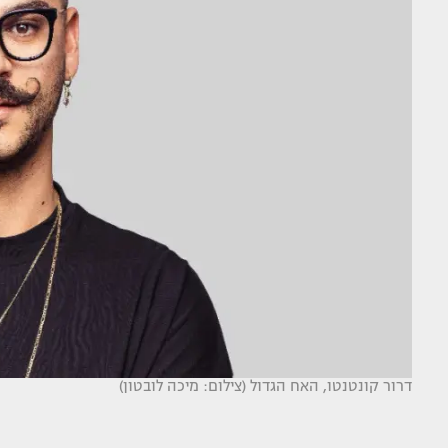
דרור קונטנטו, האח הגדול (צילום: מיכה לובטון)