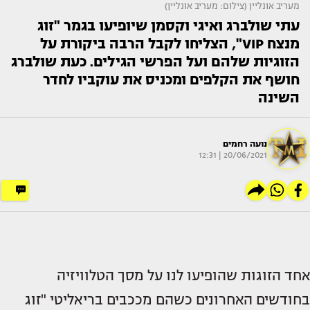
מעריב אונליין (צילום: מעריב אונליין)
עתי שולברג ואיגי וקסמן שיופיעו בגמר "זוג
מנצח VIP", הצליחו לקבל הרבה ביקורת על
הזוגיות שלהם ועל הפרשי הגילים. כעת שולברג
חושף את הקלפים ומכניס את עוקביו לחדר
השינה
נועה רחמים
20/06/2021 | 12:31
אחד הזוגות שהופיעו לנו על מסך הטלוויזיה
בחודשים האחרונים כשהם מככבים בריאליטי "זוג