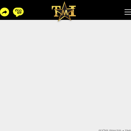
TMI
>
חדשות סלבס