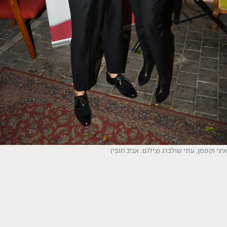
איגי וקסמן, עתי שולברג (צילום: אביב חופי)