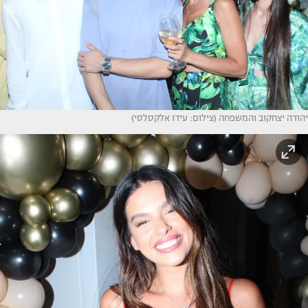
יהודה יצחקוב והמשפחה (צילום: עידו אלקסלסי)