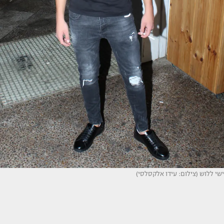
ישי ללוש (צילום: עידו אלקסלסי)