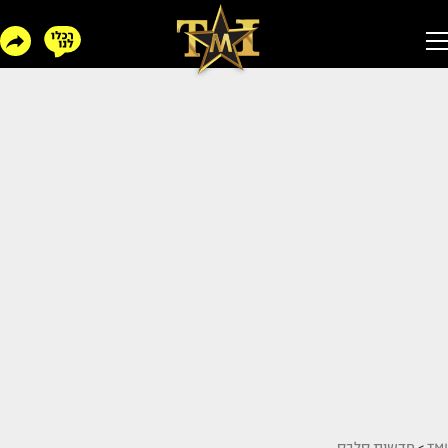
TMI
>
חדשות סלבס