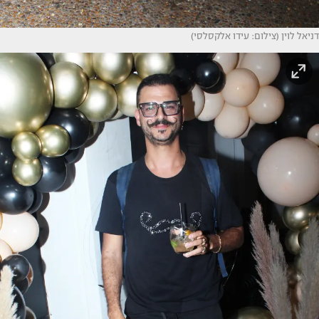
דניאל לוין (צילום: עידו אלקסלסי)