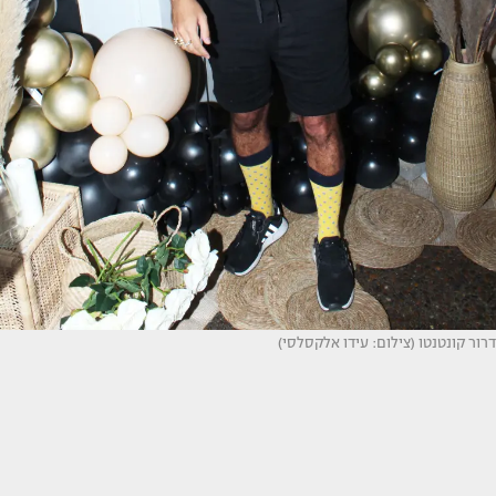
דרור קונטנטו (צילום: עידו אלקסלסי)