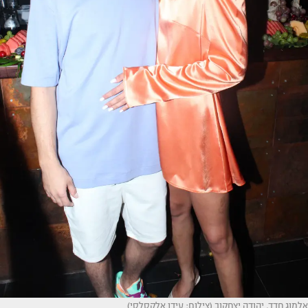
אלמוג חדד, יהודה יצחקוב (צילום: עידו אלקסלסי)