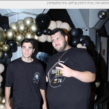
אלמוג חדד, אירה דולפין (צילום: עידו אלקסלסי)