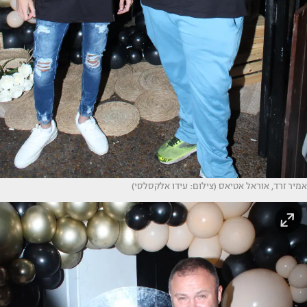
אמיר זרד, אוראל אטיאס (צילום: עידו אלקסלסי)