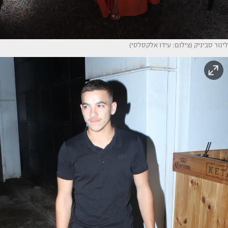
לינור סביניק (צילום: עידו אלקסלסי)