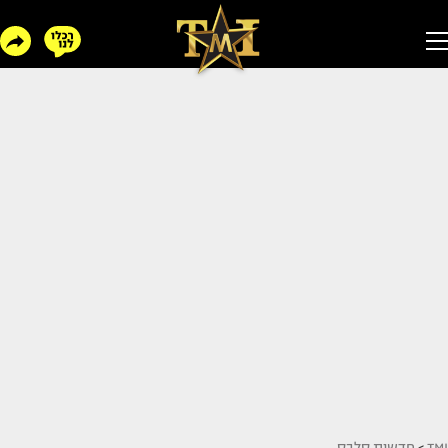
TMI
>
חדשות סלבס