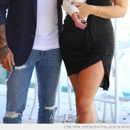
דניאל גרינברג, אייל גולן (צילום: אלוני מור)