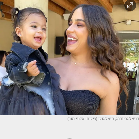
דניאל גרינברג, מיאל גולן (צילום: אלוני מור)