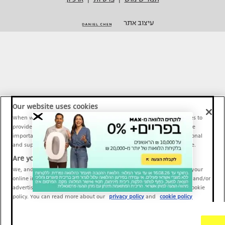
עיצוב אתר
Our website uses cookies
When we provide Maariv, TMI and Sport1 content online, we use cookies to
provide social media features and to analyze our traffic. These tools are
important and necessary for our website functionality. Others are optional
and support Maariv, TMI and Sport1 activity and your online experience.
Are you happy to accept cookies?
We, and our partners, use information about your use of our site and your
online interactions to improve our services and to personalize content and/or
advertising for you. You can read more about our privacy policy and cookie
policy. You can read more about our
privacy policy
and
cookie policy