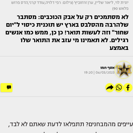
יונית לוי, ליאור שליין, ערן זרחוביץ' (צילום: רפי דלויה,עודד קרני,הדס פרוש
פלאש 90)
לא מסתמכים רק על אבק הכוכבים: מסתבר
שלהרבה מהסלבס בארץ יש תוכנית כיסוי ל"יום
שחור" וזה לעשות תואר! כן כן, ממש כמו אנשים
רגילים. לא תאמינו מי עזב את התואר שלו
באמצע
אסף חמו
04/03/2023 | 19:20
עייפים מהמבחנים? תתפלאו לדעת שאתם לא לבד,