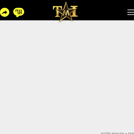
TMI
>
חדשות סלבס