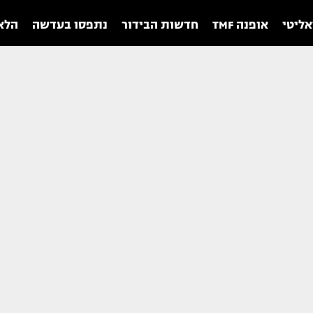
אליטי
אופנה TMF
חדשות הבידור
נתפסו בעדשה
הלאו