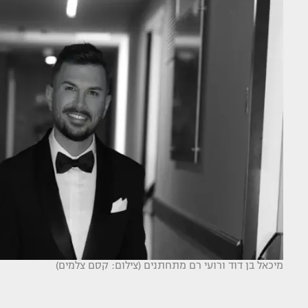
מיכאל בן דוד ורועי רם מתחתנים (צילום: קסם צלמים)