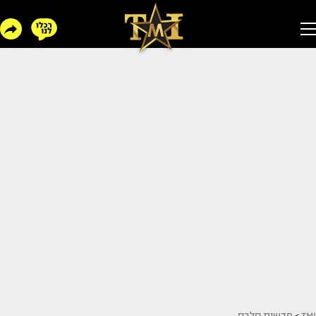
TMI
>
חדשות סלבס