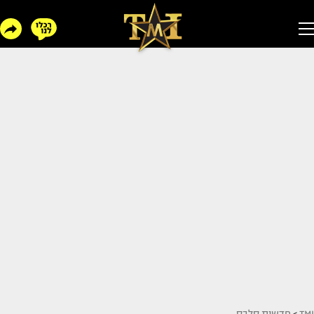
TMI
>
חדשות סלבס