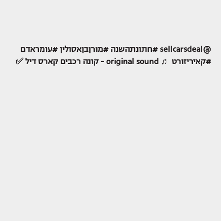
@sellcarsdeal
#חתונתהשנה
#מורןבןאסולין
#עומראדם
#קאיריזורט
♬ original sound - קונה רכבים קארס דיל ✅