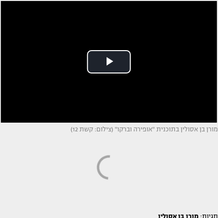
מורן בן אסולין בתוכנית "אופירה וברקו" (צילום: קשת 12)
תגיות:
מורן בן אסולין