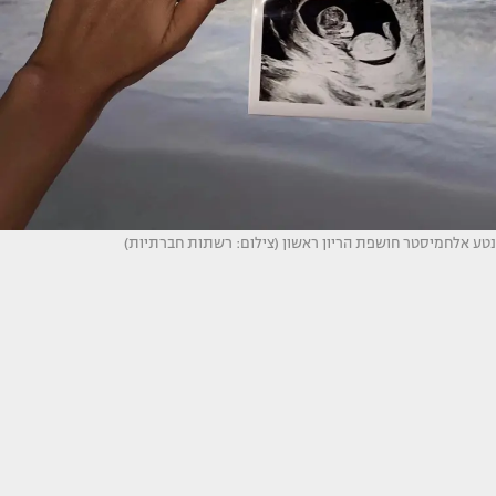
נטע אלחמיסטר חושפת הריון ראשון (צילום: רשתות חברתיות)