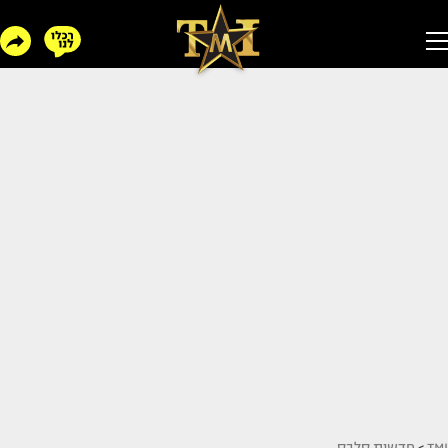
TMI
>
חדשות סלבס