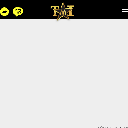
TMI
>
חדשות סלבס