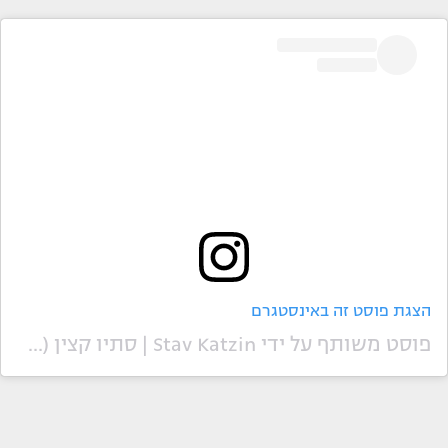
הצגת פוסט זה באינסטגרם
פוסט משותף על ידי ‏‎Stav Katzin | סתיו קצין‎‏ (@‏‎stav__katzin‎‏)