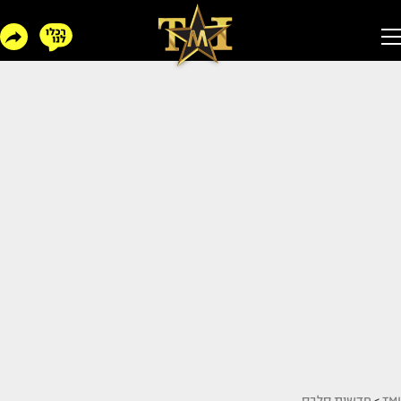
TMI
>
חדשות סלבס