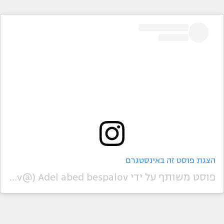
הצגת פוסט זה באינסטגרם
פוסט משותף על ידי ‏‎Adel abed bespalov‎‏ (@‏‎adelbespalov‎‏)