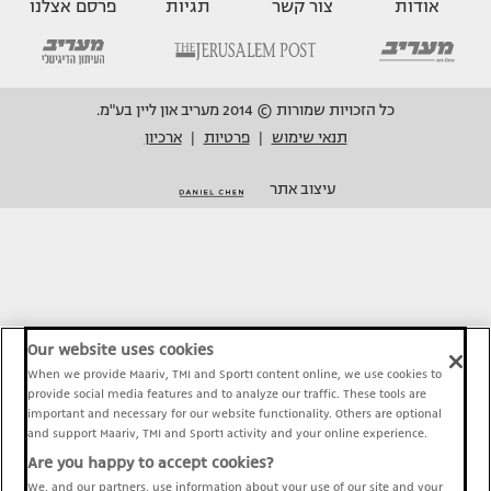
אודות
צור קשר
תגיות
פרסם אצלנו
כל הזכויות שמורות © 2014 מעריב און ליין בע"מ.
תנאי שימוש
פרטיות
ארכיון
|
|
עיצוב אתר
Our website uses cookies
When we provide Maariv, TMI and Sport1 content online, we use cookies to
provide social media features and to analyze our traffic. These tools are
important and necessary for our website functionality. Others are optional
and support Maariv, TMI and Sport1 activity and your online experience.
Are you happy to accept cookies?
We, and our partners, use information about your use of our site and your