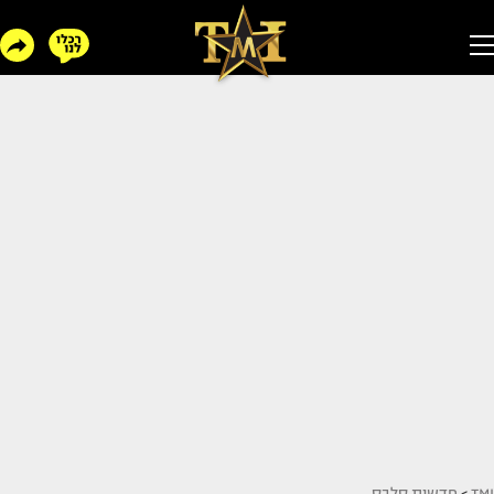
TMI
>
חדשות סלבס