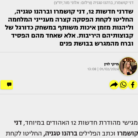
דני קושמרו, ברהנו טגניה (צילום: אלוני מור,יח"צ)
שדרני חדשות 12, דני קושמרו וברהנו טגניה,
החליטו לקחת הפסקה קצרה מענייני המלחמה
וליהנות מזמן איכות משותף במשחק כדורגל של
קבוצותיהם היריבות. אלא שאחד מהם הפסיד
וברח מהמגרש בבושת פנים
מיקי לוין
01/02/2024 | 13:08
מגישי מהודרת חדשות 12 האהודים במיוחד,
דני
קושמרו
וכתב הפלילים
ברהנו טגניה,
החליטו לקחת