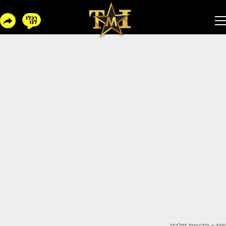
TMI
>
חדשות סלבס