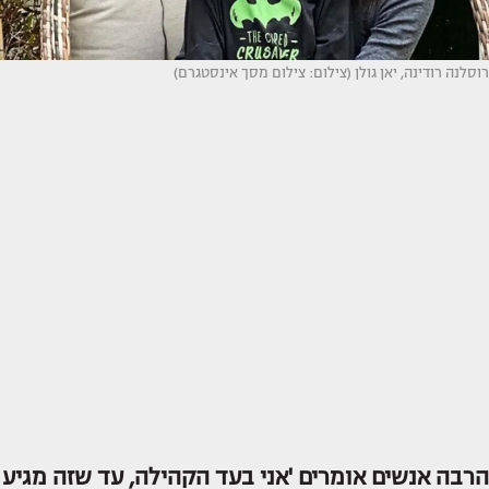
רוסלנה רודינה, יאן גולן (צילום: צילום מסך אינסטגרם)
הרבה אנשים אומרים 'אני בעד הקהילה, עד שזה מגיע