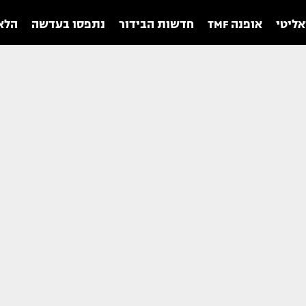
אליטי
אופנה TMF
חדשות הבידור
נתפסו בעדשה
הלאו