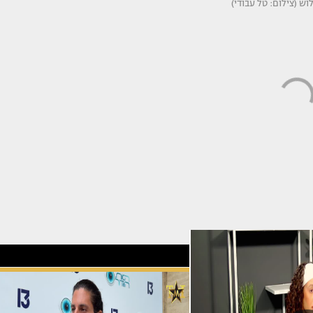
וש (צילום: טל עבודי)