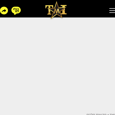
TMI
>
חדשות סלבס