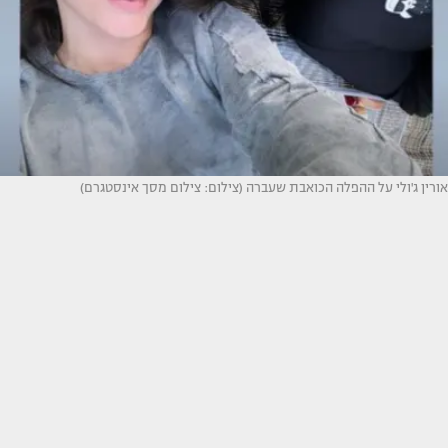
אורין ג'ולי על ההפלה הכואבת שעברה (צילום: צילום מסך אינסטגרם)