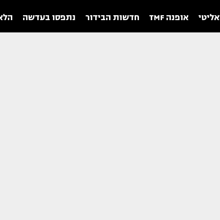
אליטי
אופנה TMF
חדשות הבידור
נתפסו בעדשה
הלאו