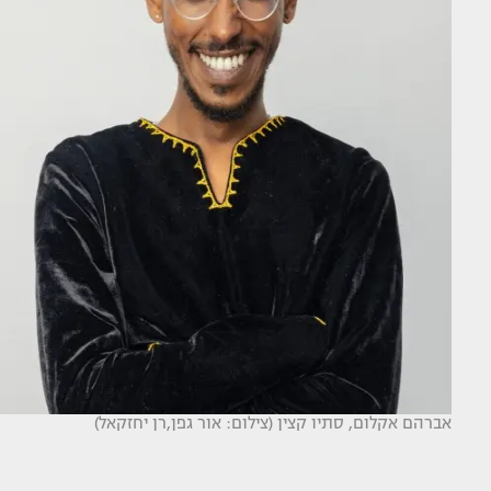
אברהם אקלום, סתיו קצין (צילום: אור גפן,רן יחזקאל)