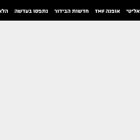
אליטי
אופנה TMF
חדשות הבידור
נתפסו בעדשה
הלאו