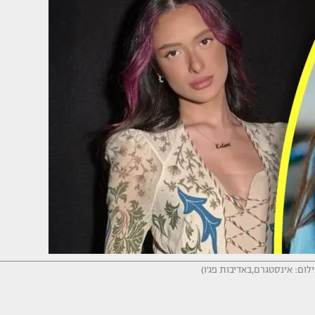
צילום: אינסטגרם,באדיבות פג'ו)