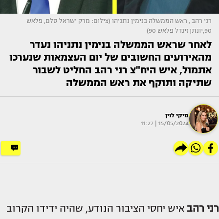
רני רהב , ראש הממשלה בנימין נתניהו (צילום: מרק ישראל סלם, פלאש
90,יונתן זינדל פלאש 90)
לאחר שראש הממשלה בנימין נתניהו נעדר
מהאירועים החשובים של יום העצמאות שנערכו
אתמול, איש היח"צ רני רהב החליט לשבור
שתיקה ותוקף את ראש הממשלה
מיקי לוין
15/05/2024 | 11:27
רני רהב
איש יחסי הציבור הנודע, שהיה ידידו הקרוב