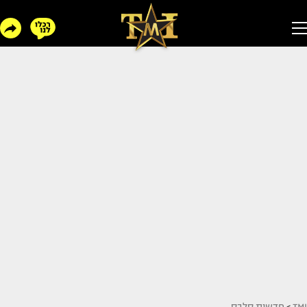
TMI
>
חדשות סלבס