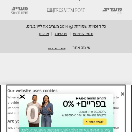
כל הזכויות שמורות © 2014 מעריב און ליין בע"מ.
תנאי שימוש
פרטיות
ארכיון
|
|
עיצוב אתר
Our website uses cookies
When we provide Maariv, TMI and Sport1 content online, we use cookies to
provide social media features and to analyze our traffic. These tools are
important and necessary for our website functionality. Others are optional
and support Maariv, TMI and Sport1 activity and your online experience.
Are you happy to accept cookies?
We, and our partners, use information about your use of our site and your