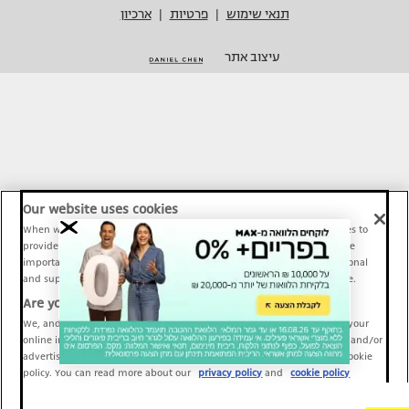
תנאי שימוש
פרטיות
ארכיון
|
|
עיצוב אתר
Our website uses cookies
When we provide Maariv, TMI and Sport1 content online, we use cookies to
provide social media features and to analyze our traffic. These tools are
important and necessary for our website functionality. Others are optional
and support Maariv, TMI and Sport1 activity and your online experience.
Are you happy to accept cookies?
We, and our partners, use information about your use of our site and your
online interactions to improve our services and to personalize content and/or
advertising for you. You can read more about our privacy policy and cookie
policy. You can read more about our
privacy policy
and
cookie policy