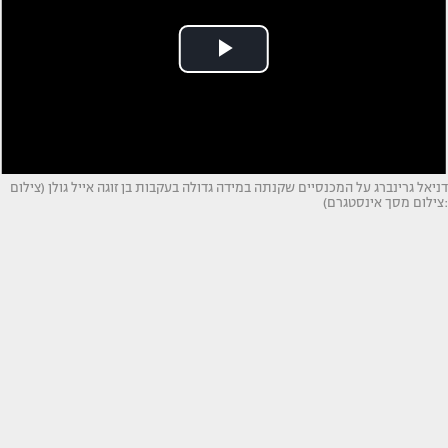
דניאל גרינברג על המכנסיים שקנתה במידה גדולה בעקבות בן זוגה אייל גולן (צילום
:צילום מסך אינסטגרם)