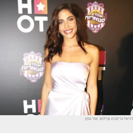
דניאל גרינברג (צילום: אור גפן)