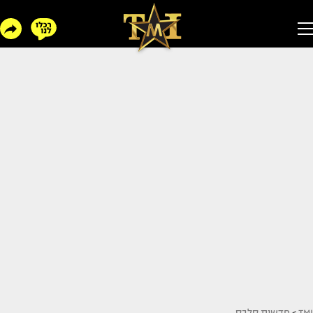
TMI
>
חדשות סלבס