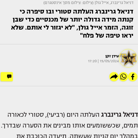
דניאל גרינברג, אייל גולן (צילום: צילום מסך אינסטגרם)
דניאל גרינברג העלתה סטורי ובו סיפרה כי
קנתה מידה גדולה יותר של מכנסיים כדי שבן
זוגה, הזמר אייל גולן, "לא יגזור לי אותם. שלא
יראו טיפה של פלח"
עידן זקן
15/05/2024 | 17:20
דניאל גרינברג
העלתה היום (רביעי), סטורי לכאורה
תמים, שכששומעים אותו מבינים את הסערה שבדרך.
במהלך יום קניות שעשתה, תיעדה הכוכבת את