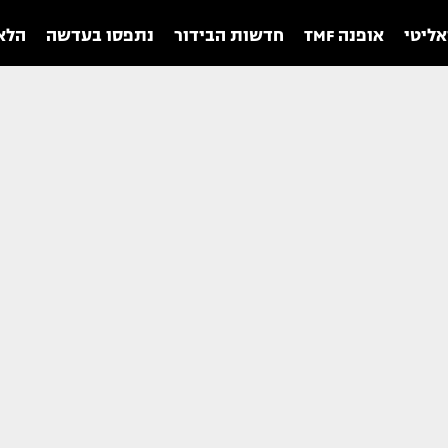
אליטי
אופנה TMF
חדשות הבידור
נתפסו בעדשה
הלאו