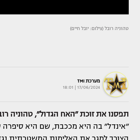
טהוניה רובל (צילום: יובל חיים)
מערכת TMI
17/06/2024 | 18:01
תפסנו את זוכת ״האח הגדול״,
טהוניה רוב
״אינדל״ בה היא מככבת, שם היא סיפרה 
הצורך למגר את האלימות המשטרתית נגד 