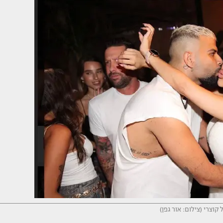
 קוצרי (צילום: אור גפן)