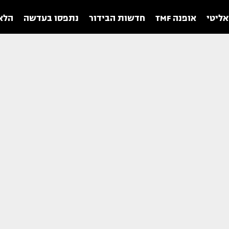
אליטי
אופנה TMF
חדשות הבידור
נתפסו בעדשה
הלאו